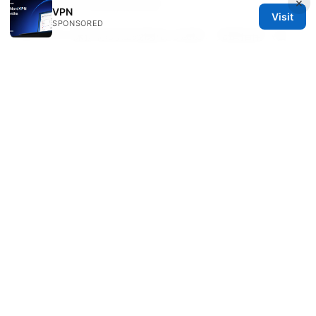
×
加密、家庭与企业使用场景
VPN
Visit
SPONSORED
Ikku VPN 保护你的在线隐私与速度：完整指南（含
最新数据与实用对比）
2026年款最佳华硕路由器vpn推荐与设置指南：全面
解析与实操要点，含性能对比与安全建议
How to
download and install f5 vpn big ip edge client for
secure remote access and other tips for Better
VPN Connectivity
Qbittorrent 端口转发 ⭐ tcp 还是 udp：终极指南与
设置教程 最全的路由器、VPN 与 qbittorrent 配置解
析
Veda Marwick
Veda writes about secure messaging and split