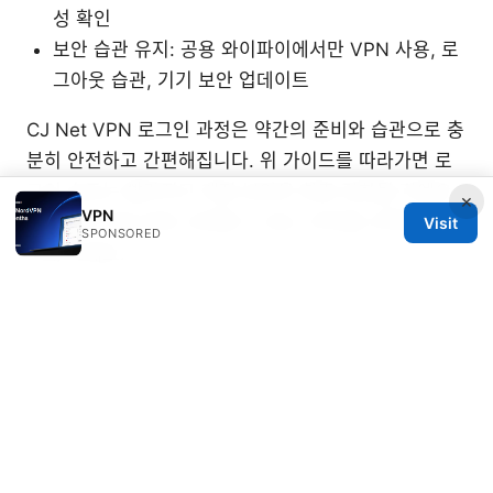
성 확인
보안 습관 유지: 공용 와이파이에서만 VPN 사용, 로
그아웃 습관, 기기 보안 업데이트
CJ Net VPN 로그인 과정은 약간의 준비와 습관으로 충
분히 안전하고 간편해집니다. 위 가이드를 따라가면 로
그인 속도는 빨라지고 계정 보안은 한층 강화될 거예요.
×
VPN
필요하면 지금 바로 신뢰할 수 있는 VPN을 선택해 테스
Visit
SPONSORED
트해 보세요.
Sources:
Setting up your torguard vpn router a complete
guide to network wide protection and beyond
How to change vpn on microsoft edge 2026
Installing nordvpn on linux mint your complete