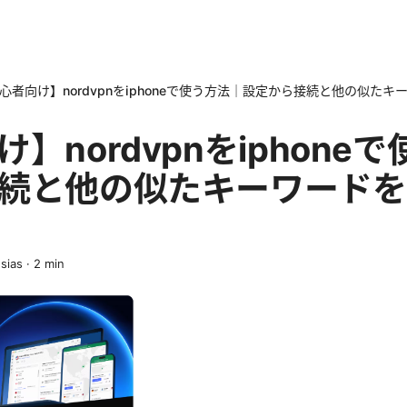
心者向け】nordvpnをiphoneで使う方法｜設定から接続と他の似た
】nordvpnをiphone
続と他の似たキーワードを
esias
·
2
min