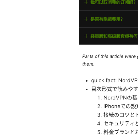
Parts of this article wer
them.
quick fact:
目次形式で読みや
NordVPNの
iPhoneで
接続のコツと
セキュリティ
料金プランと