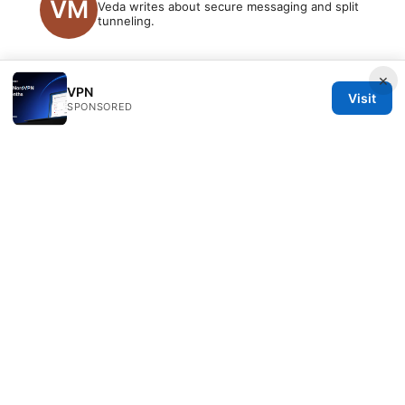
Veda writes about secure messaging and split
tunneling.
×
VPN
Visit
SPONSORED
© 2026 PRO Reviews. All rights reserved.
PRO Reviews LLC
100 King Street West
Toronto, ON, M5V 2T6
CA
hello@pro-reviews.one
+1-416-555-0164
About
Privacy Policy
Terms of Use