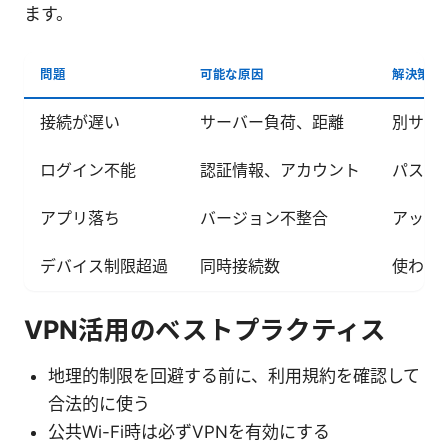
ます。
問題
可能な原因
解決策
接続が遅い
サーバー負荷、距離
別サー
ログイン不能
認証情報、アカウント
パスワ
アプリ落ち
バージョン不整合
アップ
デバイス制限超過
同時接続数
使わな
VPN活用のベストプラクティス
地理的制限を回避する前に、利用規約を確認して
合法的に使う
公共Wi-Fi時は必ずVPNを有効にする