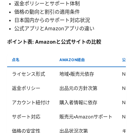
返金ポリシーとサポート体制
価格の動向と割引の適用条件
日本国内からのサポート対応状況
公式アプリとAmazonアプリの違い
ポイント表: Amazonと公式サイトの比較
点名
AMAZON経由
公式
ライセンス形式
地域・販売元依存
No
返金ポリシー
出品元の方針次第
No
アカウント紐付け
購入者情報に依存
No
サポート対応
販売元・Amazonサポート
No
価格の安定性
出品状況次第
キャ