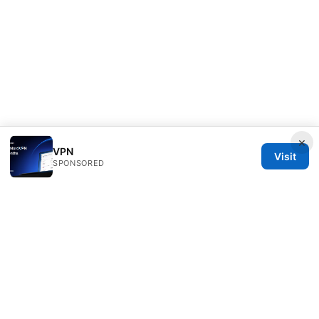
×
VPN
Visit
SPONSORED
PRO Reviews LLC
100 King Street West
Toronto, ON, M5V 2T6
CA
hello@pro-reviews.one
+1-416-555-0164
About
Privacy Policy
Terms of Use