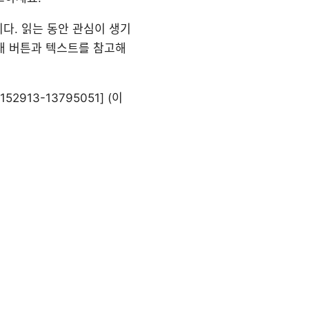
다. 읽는 동안 관심이 생기
아래 버튼과 텍스트를 참고해
152913-13795051] (이