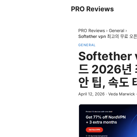
PRO Reviews
PRO Reviews
›
General
›
Softether vpn 최고의 무료 
GENERAL
Softethe
드 2026년 
안 팁, 속도
April 12, 2026
·
Veda Marwick