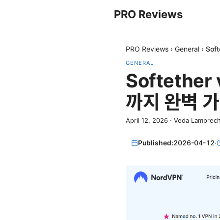
PRO Reviews
PRO Reviews
›
General
›
Sof
GENERAL
Softethe
까지 완벽 
April 12, 2026
·
Veda Lamprech
Published:
2026-04-12
·