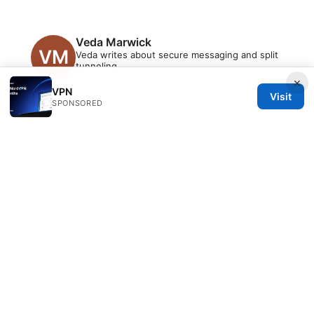
Veda Marwick
Veda writes about secure messaging and split
tunneling.
×
VPN
Visit
SPONSORED
© 2026 PRO Reviews. All rights reserved.
PRO Reviews LLC
100 King Street West
Toronto, ON, M5V 2T6
CA
hello@pro-reviews.one
+1-416-555-0164
About
Privacy Policy
Terms of Use