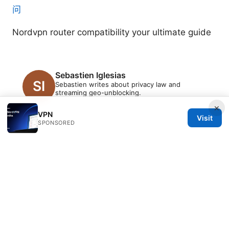
问
Nordvpn router compatibility your ultimate guide
Sebastien Iglesias
Sebastien writes about privacy law and
streaming geo-unblocking.
×
VPN
Visit
SPONSORED
© 2026 PRO Reviews. All rights reserved.
PRO Reviews LLC
100 King Street West
Toronto, ON, M5V 2T6
CA