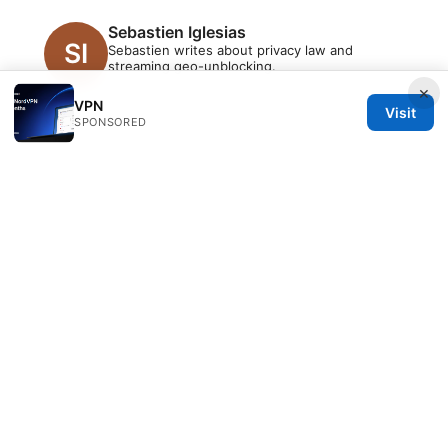
Sebastien Iglesias
Sebastien writes about privacy law and
streaming geo-unblocking.
×
VPN
Visit
SPONSORED
© 2026 PRO Reviews. All rights reserved.
PRO Reviews LLC
100 King Street West
Toronto, ON, M5V 2T6
CA
hello@pro-reviews.one
+1-416-555-0164
About
Privacy Policy
Terms of Use