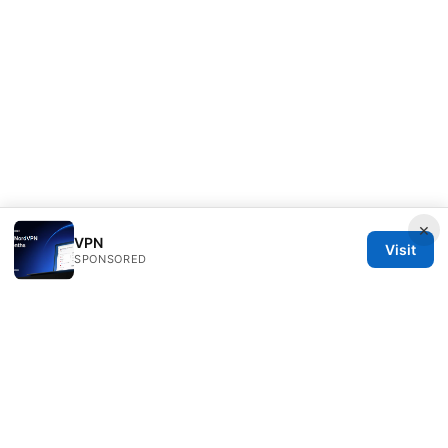
×
VPN
Visit
SPONSORED
PRO Reviews LLC
100 King Street West
Toronto, ON, M5V 2T6
CA
hello@pro-reviews.one
+1-416-555-0164
About
Privacy Policy
Terms of Use