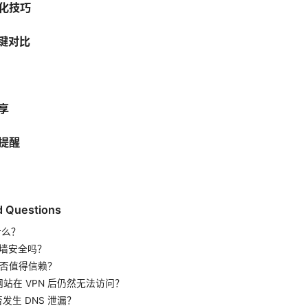
优化技巧
关键对比
分享
规提醒
d Questions
什么？
 翻墙安全吗？
 是否值得信赖？
网站在 VPN 后仍然无法访问？
否发生 DNS 泄漏？