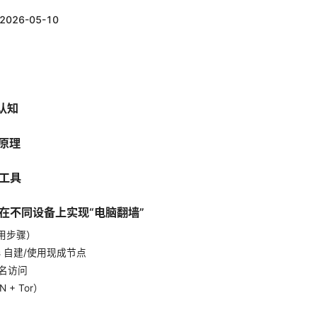
2026-05-10
认知
与原理
的工具
何在不同设备上实现“电脑翻墙”
通用步骤）
cks 自建/使用现成节点
做匿名访问
 + Tor）