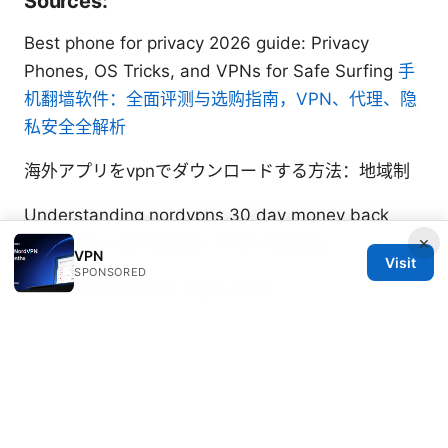
Sources:
Best phone for privacy 2026 guide: Privacy
Phones, OS Tricks, and VPNs for Safe Surfing
手
机翻墙软件：全面评测与选购指南，VPN、代理、隐
私安全全解析
海外アプリをvpnでダウンロードする方法：地域制
Understanding nordvpns 30 day money back
×
guarantee and Related VPNs Features
VPN
Visit
SPONSORED
Free vpn extension edge reddit
Hoe je een gratis proefversie van expressvpn
krijgt de eenvoudigste hack
Soraya Uddin