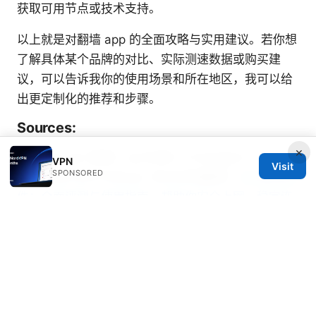
获取可用节点或技术支持。
以上就是对翻墙 app 的全面攻略与实用建议。若你想
了解具体某个品牌的对比、实际测速数据或购买建
议，可以告诉我你的使用场景和所在地区，我可以给
出更定制化的推荐和步骤。
Sources:
×
Chatgpt vpn 香港：vpnを使ってchatgptにアクセス
VPN
Visit
SPONSORED
する方法とおすすめvpn【2026年最新】
Vpn翻墙软
件：全面评测与使用指南，帮助你安全上网、稳定连
接、绕过地域限制
Nordvpnでnetflixの日本版を視聴する方法：見れな
い時の対策と完全ガイド
Best vpn for spain free options what you really