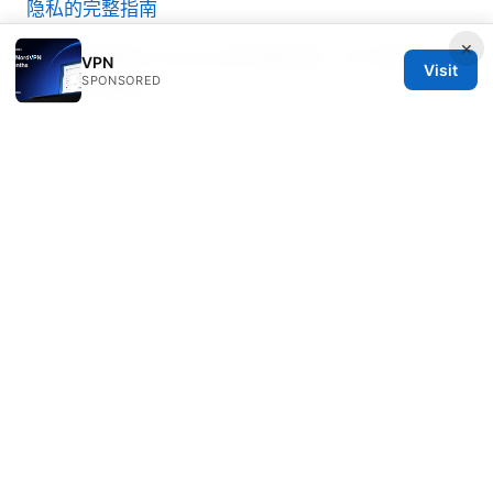
隐私的完整指南
×
国内如何翻墙上toutube的完整指南：VPN选择、设
VPN
Visit
SPONSORED
置与安全策略
Does nordvpn app have an ad blocker yes heres
how to use it
Sebastien Iglesias
Sebastien writes about privacy law and
streaming geo-unblocking.
© 2026 PRO Reviews. All rights reserved.