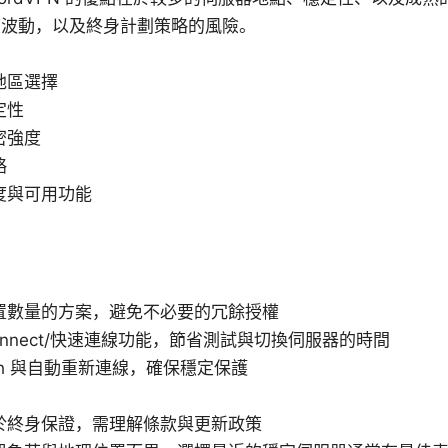
度波動，以及終身計劃策略的風險。
地區選擇
定性
密強度
略
度與可用功能
置數量的方案，避免不必要的冗餘授權
 Connect/快速連線功能，節省測試與切換伺服器的時間
witch 與自動重新連線，確保穩定保護
於終身保證，需理解條款與更新政策