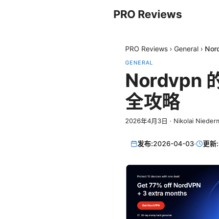
PRO Reviews
PRO Reviews
›
General
›
No
GENERAL
Nordvp
全攻略
2026年4月3日
·
Nikolai Nieder
发布:
2026-04-03
·
更新: