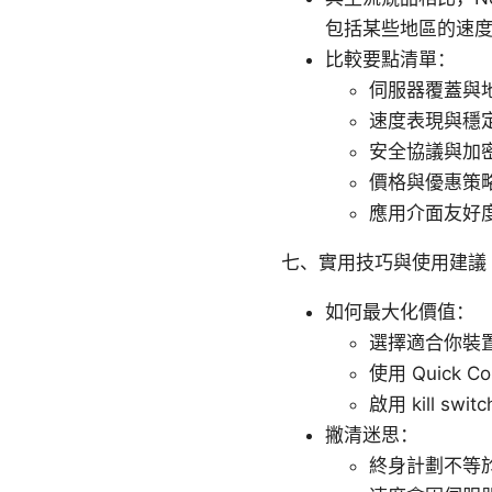
包括某些地區的速
比較要點清單：
伺服器覆蓋與
速度表現與穩
安全協議與加
價格與優惠策
應用介面友好
七、實用技巧與使用建議
如何最大化價值：
選擇適合你裝
使用 Quick
啟用 kill s
撇清迷思：
終身計劃不等