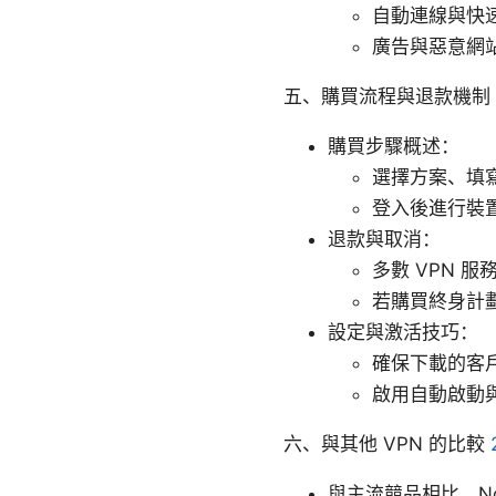
自動連線與快
廣告與惡意網
五、購買流程與退款機制
購買步驟概述：
選擇方案、填
登入後進行裝
退款與取消：
多數 VPN 
若購買終身計
設定與激活技巧：
確保下載的客
啟用自動啟動
六、與其他 VPN 的比較
與主流競品相比，N