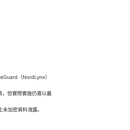
uard（NordLynx）
政策，但實際實施仍需以最
時仍能阻止未加密資料洩露。