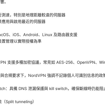
影響。
行測速，特別是地理距離較遠的伺服器
景應用與啟用最近的伺服器
acOS、iOS、Android、Linux 及路由器支援
裝置管理以實際授權為準
N 支援多種加密協議，常見如 AES-256、OpenVPN、WireG
。
與合規要求下，NordVPN 強調不記錄個人可識別信息的
 switch：具備 DNS 泄漏保護與 kill switch，確保斷線
lit tunneling）