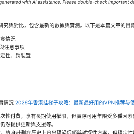
e generated with AI assistance. Please double-check important de
研究與對比，包含最新的數據與實測。以下是本篇文章的目
現實情況
惠與注意事項
穩定性、跨裝置
制
題
實情況
2026年香港挂梯子攻略：最新最好用的VPN推荐与
一次性付費，享有長期使用權限，但實際可用年限受多種因素
否仍然提供更新與支援等。
N 來說，終身計劃在歷史上曾出現過促銷與試探性方案，但穩定