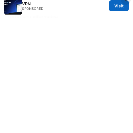
指南）
VPN
Visit
SPONSORED
Turbo vpn alternative
Snap vpn premium mod what you need to know
and what to use instead
Soraya Uddin
Soraya writes about DNS-over-HTTPS and VPN
performance.
© 2026 PRO Reviews. All rights reserved.
PRO Reviews LLC