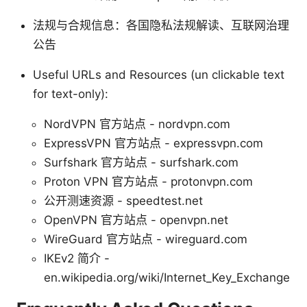
法规与合规信息：各国隐私法规解读、互联网治理
公告
Useful URLs and Resources (un clickable text
for text-only):
NordVPN 官方站点 - nordvpn.com
ExpressVPN 官方站点 - expressvpn.com
Surfshark 官方站点 - surfshark.com
Proton VPN 官方站点 - protonvpn.com
公开测速资源 - speedtest.net
OpenVPN 官方站点 - openvpn.net
WireGuard 官方站点 - wireguard.com
IKEv2 简介 -
en.wikipedia.org/wiki/Internet_Key_Exchange