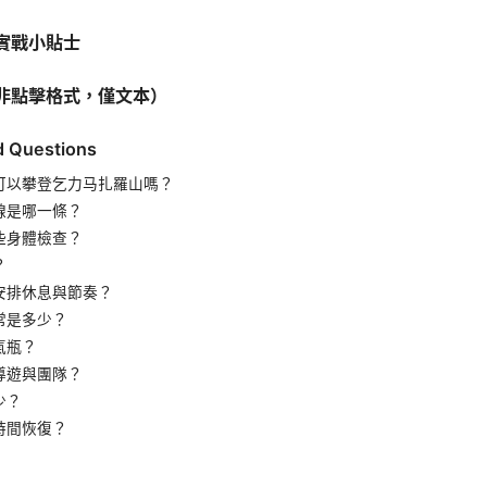
實戰小貼士
非點擊格式，僅文本）
d Questions
可以攀登乞力马扎羅山嗎？
線是哪一條？
些身體檢查？
？
安排休息與節奏？
常是多少？
氣瓶？
導遊與團隊？
少？
時間恢復？