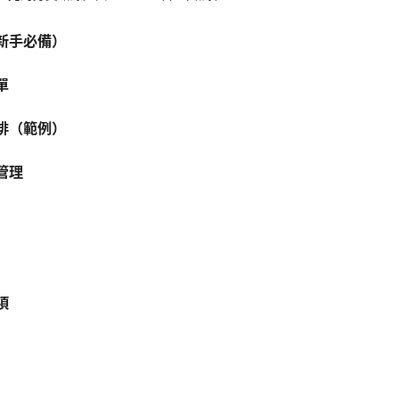
新手必備）
單
排（範例）
管理
項