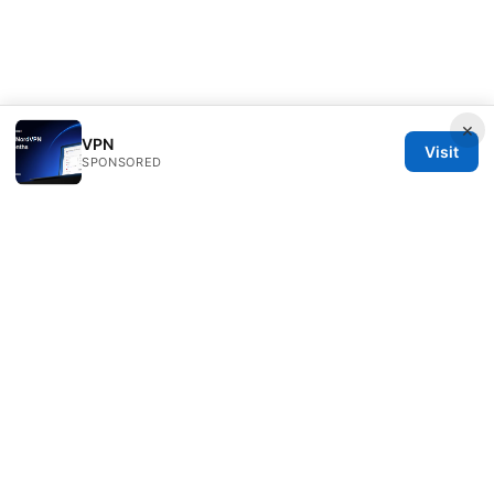
×
VPN
Visit
SPONSORED
PRO Reviews LLC
100 King Street West
Toronto, ON, M5V 2T6
CA
hello@pro-reviews.one
+1-416-555-0164
About
Privacy Policy
Terms of Use