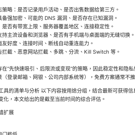
志策略：是否记录用户活动、是否出售数据给第三方。
备强加密、可能的 DNS 漏洞、是否存在已知漏洞。
：是否有带宽上限、服务器覆盖地区、连接稳定性。
支持主流设备和浏览器、是否有手机端与桌面端的无缝切换
面友好度、连接时间、断线自动重连能力。
截、恶意网站拦截、多跳、分流、Kill Switch 等。
存在“先快速吸引、后限流或变现”的策略，因此稳定性和隐私
景（登录邮箱、网银、公司内部系统等），免费方案通常不
工具的清单与分析 以下内容按用途分组，结合最新可获得信
变化，本文给出的是截至当前时间的综合评估。
墙扩展
用门槛低