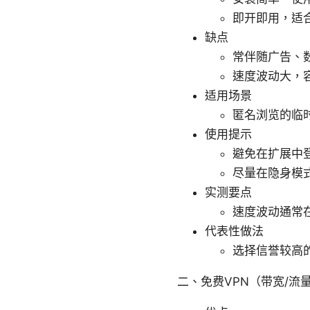
即开即用，适
缺点
常伴随广告、
速度波动大，
适用场景
匿名浏览的临
使用提示
避免在扩展中
尽量在隐身模
实测要点
速度波动通常在
代表性做法
选择信誉较高
二、免费VPN（带宽/流