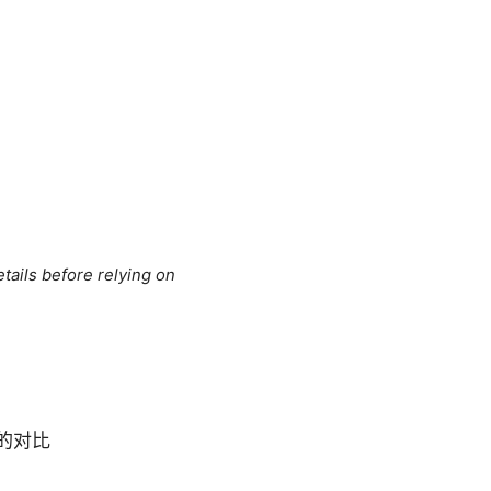
tails before relying on
的对比