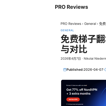
PRO Reviews
PRO Reviews
›
General
›
免费
GENERAL
免费梯子翻
与对比
2026年4月7日
·
Nikolai Nieder
Published:
2026-04-07
·