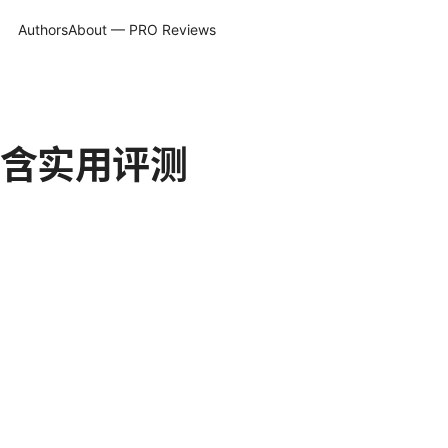
Authors
About — PRO Reviews
含实用评测