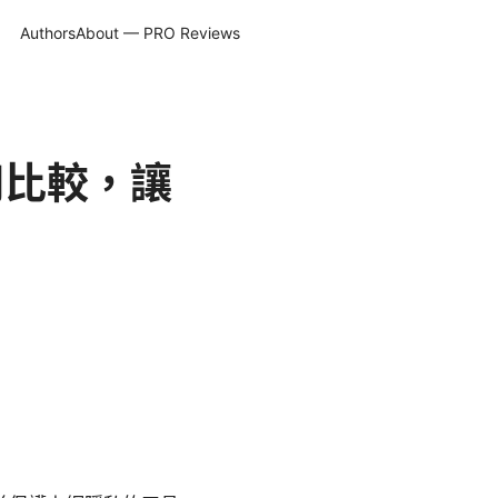
Authors
About — PRO Reviews
用比較，讓