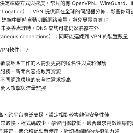
：決定連線方式與速度，常見的有 OpenVPN、WireGuard、IK
er Location）：VPN 提供商在全球的伺服器分佈，影響
當 VPN 連線中斷時自動切斷網路流量，避免暴露真實 IP
PN 未妥善處理時，DNS 查詢可能仍然暴露在外
taneous connections）：同時能連線到 VPN 的裝置數量
VPN軟件」？
業敏感地區工作的人需要更高的匿名性與資料保護
流服務、新聞內容或教育資源
接不同網路環境的安全性需求提高
 的中間人攻擊與流量監控
定性高、跨平台廣泛支援，設定相對較複雜但安全性佳
：速度通常較快、程式碼較少、學習門檻較低，適合追求高效連線的
c：快速且穩定，適合移動裝置使用，對切換網路的恢復能力好