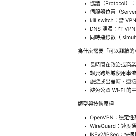
協議（Protocol）
伺服器位置（Serv
kill switch：
DNS 泄漏：在 V
同時連線數（ simul
為什麼需要「可以翻牆的
長時間在政治或商
想要跨地域使用串
旅遊或出差時，連
避免公眾 Wi-Fi
類型與技術原理
OpenVPN：穩
WireGuard
IKEv2/IPSe