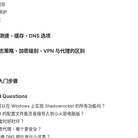
缓存
私保护
证
：测速、缓存、DNS 选项
日志策略、加密级别、VPN 与代理的区别
速入门步骤
d Questions
以在 Windows 上实现 Shadowrocket 的所有功能吗？
rocket 的配置文件能否直接导入到小火箭电脑版？
速度时好时坏？
分流代理，哪个更安全？
 与普通 DNS 相比有什么优势？