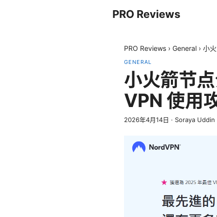
PRO Reviews
PRO Reviews
›
General
›
小火
GENERAL
小火箭节点
VPN 使
2026年4月14日
·
Soraya Uddin