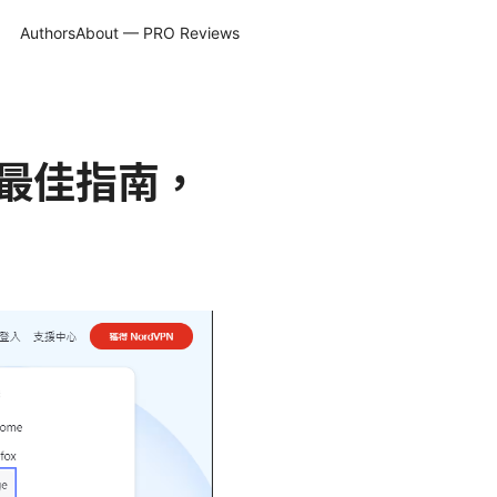
Authors
About — PRO Reviews
用最佳指南，