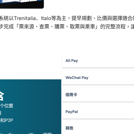
以Trenitalia、Italo等為主，提早規劃、比價與選擇
步完成「票來源、查票、購票、取票與乘車」的完整流程，