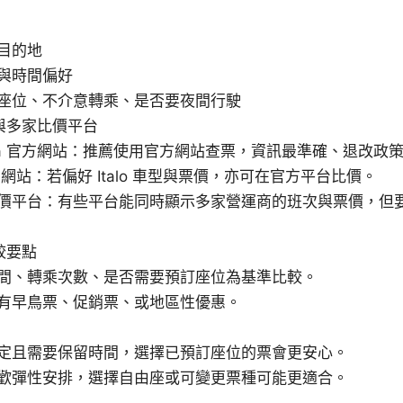
目的地
與時間偏好
座位、不介意轉乘、是否要夜間行駛
與多家比價平台
talia 官方網站：推薦使用官方網站查票，資訊最準確、退改政
 官方網站：若偏好 Italo 車型與票價，亦可在官方平台比價。
價平台：有些平台能同時顯示多家營運商的班次與票價，但
較要點
間、轉乘次數、是否需要預訂座位為基準比較。
有早鳥票、促銷票、或地區性優惠。
定且需要保留時間，選擇已預訂座位的票會更安心。
歡彈性安排，選擇自由座或可變更票種可能更適合。