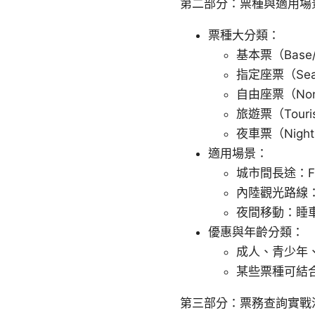
第二部分：票種與適用場
票種大分類：
基本票（Bas
指定座票（Seat
自由座票（No
旅遊票（Touri
夜車票（Nig
適用場景：
城市間長途：Fr
內陸觀光路線：Re
夜間移動：睡
優惠與年齡分類：
成人、青少年
某些票種可結
第三部分：票務查詢實戰