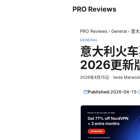
PRO Reviews
PRO Reviews
›
General
›
意大
GENERAL
意大利火车
2026更新
2026年4月15日
·
Veda Marwick
Published:
2026-04-15
·