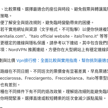
票、比較票種、選擇最適合的座位與時段、避免假票與轉讓風
的策略。
順便了解安全與退改規則，避免臨時變動帶來的困擾。
干實用網址與資源（文字格式，不可點擊）以便你快速複製使用，例
trenitalia.com"、"Italo official website - italoTreno.it" 
要更穩定的連線與隱私保護，請參考以下連結，其中包含我們
項：NordVPN 推薦連結，方便你在大型網站上有穩定連線
劃與比價
Vpn排行榜：全面比較與實用指南，幫你挑到最適合
一路線在不同日期、不同班次的票價會有显著差異，早鳥票通
iarossa、Frecciargento、Frecciabianca、Ita
度也有差別。
票種在不同條件下有不同的退改政策，理解退改細則能避免臨
若你時間緊湊，選擇直達或較短轉乘的班次會減少誤點風險。