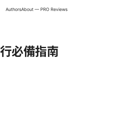
Authors
About — PRO Reviews
行必備指南