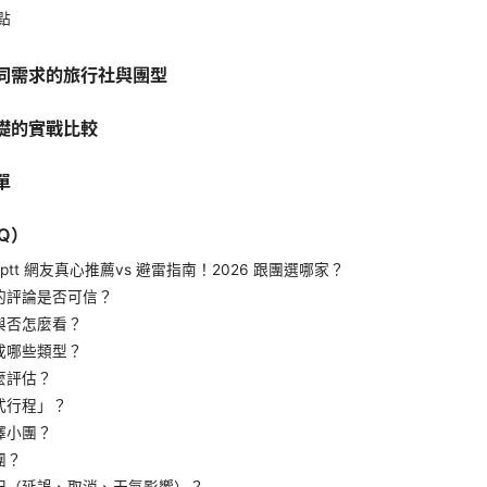
點
同需求的旅行社與團型
礎的實戰比較
單
Q）
：ptt 網友真心推薦vs 避雷指南！2026 跟團選哪家？
的評論是否可信？
與否怎麼看？
成哪些類型？
麼評估？
式行程」？
擇小團？
團？
況（延誤、取消、天氣影響）？