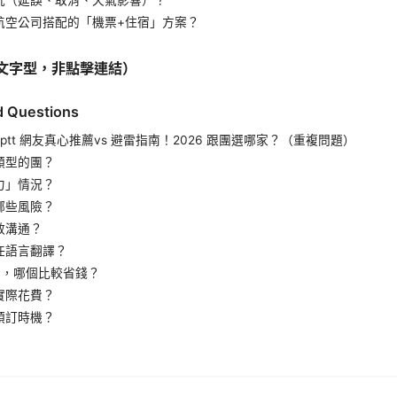
航空公司搭配的「機票+住宿」方案？
文字型，非點擊連結）
d Questions
：ptt 網友真心推薦vs 避雷指南！2026 跟團選哪家？（重複問題）
類型的團？
力」情況？
哪些風險？
效溝通？
任語言翻譯？
型團，哪個比較省錢？
實際花費？
預訂時機？