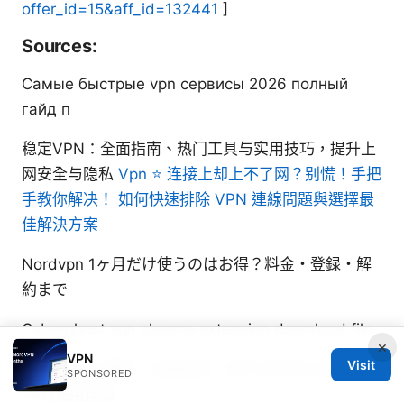
offer_id=15&aff_id=132441
]
Sources:
Самые быстрые vpn сервисы 2026 полный
гайд п
稳定VPN：全面指南、热门工具与实用技巧，提升上
网安全与隐私
Vpn ⭐ 连接上却上不了网？别慌！手把
手教你解决！ 如何快速排除 VPN 連線問題與選擇最
佳解決方案
Nordvpn 1ヶ月だけ使うのはお得？料金・登録・解
約まで
Cyberghost vpn chrome extension download file
×
VPN
Visit
类似missav跳转：全面指南、技巧与实用工具，提升
SPONSORED
VPN使用体验