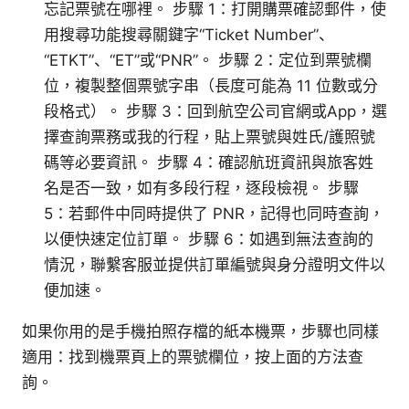
忘記票號在哪裡。 步驟 1：打開購票確認郵件，使
用搜尋功能搜尋關鍵字“Ticket Number”、
“ETKT”、“ET”或“PNR”。 步驟 2：定位到票號欄
位，複製整個票號字串（長度可能為 11 位數或分
段格式）。 步驟 3：回到航空公司官網或App，選
擇查詢票務或我的行程，貼上票號與姓氏/護照號
碼等必要資訊。 步驟 4：確認航班資訊與旅客姓
名是否一致，如有多段行程，逐段檢視。 步驟
5：若郵件中同時提供了 PNR，記得也同時查詢，
以便快速定位訂單。 步驟 6：如遇到無法查詢的
情況，聯繫客服並提供訂單編號與身分證明文件以
便加速。
如果你用的是手機拍照存檔的紙本機票，步驟也同樣
適用：找到機票頁上的票號欄位，按上面的方法查
詢。