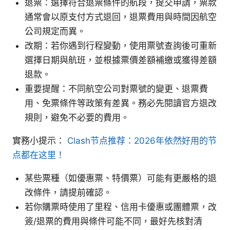
退票：選擇符合退票條件的航段，提交申請，票款
通常會以原支付方式退回，退票費用與時間因航空
公司規定而異。
改期：若你遇到行程變動，使用票號查詢後可重新
選擇日期與航班，並根據票價差額補繳或獲得差額
退款。
重要提醒：不同航空公司對票號的變更、退票費
用、免票條件等政策有差異。務必先閱讀官方退改
規則，避免不必要的費用。
實務小提示：
Clash节点推荐：2026年依然好用的节
点都在这里！
某些票種（如優惠票、特價票）可能有更嚴格的退
改條件，請提前確認。
若你購票時使用了里程、信用卡優惠或團體票，改
簽/退票的費用與條件可能不同，最好先核對清