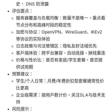
史、 DNS 防泄露
评估要点：
服务器覆盖与负载均衡：数量不是唯一，重点看
节点分布和高峰时段的稳定性
加密与协议：OpenVPN、WireGuard、IKEv2
等协议的实际体验
日志政策与司法管辖区：隐私友好法域优先
客户端体验：跨平台兼容、自动连接、掉线重连
价格与性价比：是否有家庭/学生套餐，是否提
供试用期
预算建议：
学生/个人日常：月费/年费折扣型套餐通常性价
比更高
企业级需求：按用户数计价，关注SLA与技术支
持
风险提示：