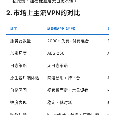
私政策、加密标准及无日志承诺。
2. 市场上主流VPN的对比
维度
纵云梯APP（示例）
竞争
服务器数量
2000+ 免费+付费混合
35
加密强度
AES-256
AES
日志策略
无日志承诺
可
原生客户端体验
简洁易用，跨平台
丰
价格区间
视套餐而定，常见促销
中
速度表现
稳定，低时延
高
额外功能
kill switch、分流、广告拦截
spl