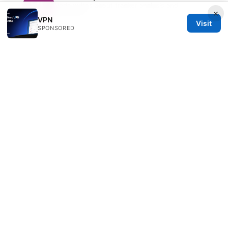
Veda writes about tracker analysis and
×
Wireguard.
VPN
Visit
SPONSORED
© 2026 PRO Reviews. All rights reserved.
PRO Reviews LLC
100 King Street West
Toronto, ON, M5V 2T6
CA
hello@pro-reviews.one
+1-416-555-0164
About
Privacy Policy
Terms of Use