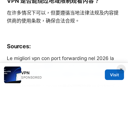
VPN 是否能绕过地域限制观看内容？
在许多情况下可以，但要遵循当地法律法规及内容提
供商的使用条款，确保合法合规。
Sources:
Le migliori vpn con port forwarding nel 2026 la
guida completa
翻墙 mac：全方位 VPN 教學與實
×
VPN
用技巧，適用於 macOS 的最佳方案與注意事項
Visit
SPONSORED
中国新加坡机票：2025年最全购票攻略与省钱技巧，
机票比价、直飞/转机选择、里程运用与促销时机
How to Easily Add NordVPN to Your TP-Link
Router: A Simple Step-by-Step Guide to Secure
Your Network