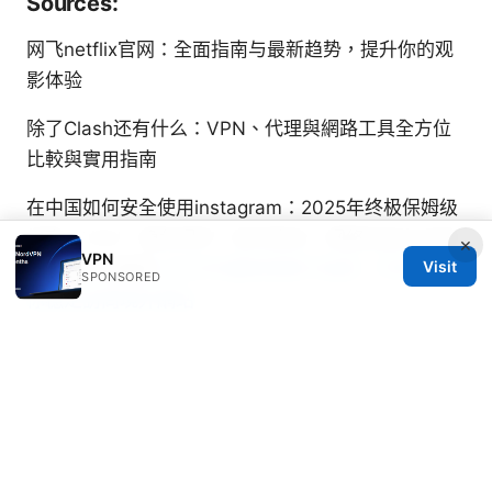
Sources:
网飞netflix官网：全面指南与最新趋势，提升你的观
影体验
除了Clash还有什么：VPN、代理與網路工具全方位
比較與實用指南
在中国如何安全使用instagram：2025年终极保姆级
指南，VPN、隐私保护、账号安全、网络自由与合规
×
VPN
Visit
上网要点全覆盖
2026年最新搭梯子指南：手把手教
SPONSORED
你穩定訪問境外網站
Nordvpn china does it work and practical tips to
use NordVPN in China
Nordvpn ⭐ 无法上网？一步步教你解决网络连接难题