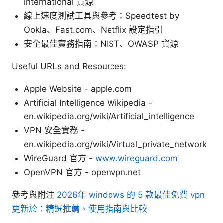
international 資源
線上速度測試工具與參考：Speedtest by
Ookla、Fast.com、Netflix 設定指引
安全最佳實務指南：NIST、OWASP 資源
Useful URLs and Resources:
Apple Website - apple.com
Artificial Intelligence Wikipedia -
en.wikipedia.org/wiki/Artificial_intelligence
VPN 安全實務 -
en.wikipedia.org/wiki/Virtual_private_network
WireGuard 官方 -
www.wireguard.com
OpenVPN 官方 - openvpn.net
參考與附注
2026年 windows 的 5 款最佳免費 vpn
更新於：精選推薦、使用指南與比較