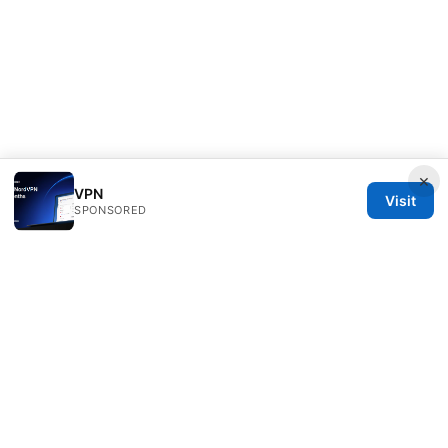
×
VPN
Visit
SPONSORED
PRO Reviews LLC
100 King Street West
Toronto, ON, M5V 2T6
CA
hello@pro-reviews.one
+1-416-555-0164
About
Privacy Policy
Terms of Use