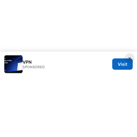
×
VPN
Visit
SPONSORED
PRO Reviews LLC
100 King Street West
Toronto, ON, M5V 2T6
CA
hello@pro-reviews.one
+1-416-555-0164
About
Privacy Policy
Terms of Use