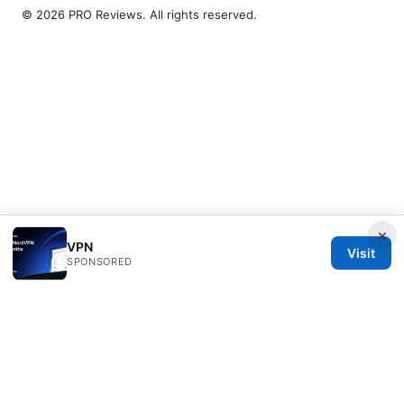
© 2026 PRO Reviews. All rights reserved.
×
VPN
Visit
SPONSORED
PRO Reviews LLC
100 King Street West
Toronto, ON, M5V 2T6
CA
hello@pro-reviews.one