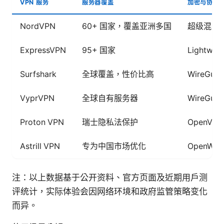
VPN 服务
服务器覆盖
加密与协议
NordVPN
60+ 国家，覆盖亚洲多国
超级混淆、O
ExpressVPN
95+ 国家
Lightwa
Surfshark
全球覆盖，性价比高
WireGua
VyprVPN
全球自有服务器
WireG
Proton VPN
瑞士隐私法保护
OpenVPN
Astrill VPN
专为中国市场优化
OpenWe
注：以上数据基于公开资料、官方页面及近期用户测
评统计，实际体验会因网络环境和政府监管策略变化
而异。