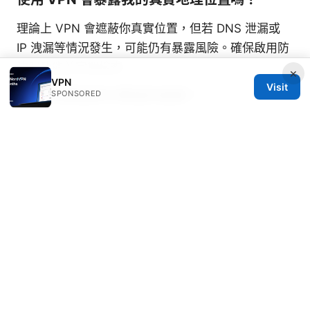
理論上 VPN 會遮蔽你真實位置，但若 DNS 泄漏或
IP 洩漏等情況發生，可能仍有暴露風險。確保啟用防
洩漏功能並定期檢查。
×
VPN
Visit
VPN 免費版與付費版的差異？
SPONSORED
免費版通常有流量限制、廣告、速度慢且安全性不
足。付費版則提供更穩定的速度、更多伺服器、以及
更完善的隱私保護。
如何選擇適合我的 VPN？
先界定需求：是否需要跨境串流、是否重視日誌政
策、是否多裝置使用、預算等。再根據伺服器分佈、
協議支援、和客服品質做比較，最後利用試用期實地
測試。
Sources: