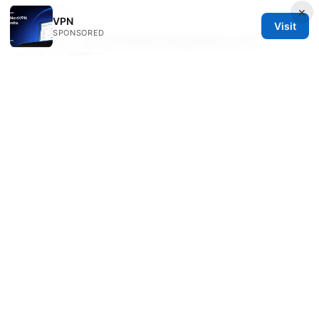
×
體資訊。
VPN
Visit
SPONSORED
問題 20：有沒有推薦的硬體搭配以提升
Proton 效能？
答案：中高階 GPU 與穩定的 CPU、搭配充足的
RAM，使用 NVENC/VA-API 加速解碼可以提升某
些遊戲的效能表現。
如果你喜歡這支影片的內容，別忘了點讚與訂閱，我
會不定期更新 Proton 的最新動態與實測數據，幫你
在 Linux 上打造最穩定、最有趣的遊戲庫。你也可以
在下方留言告訴我你遇到的特定遊戲與問題，我會在
未來的影片中加入實測與解法。還有，別忘了查看描
述中的資源連結與工具清單，讓你的 Linux 遊戲之路
更順手。