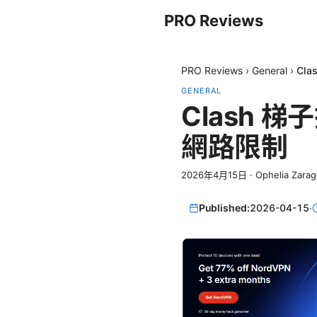
PRO Reviews
PRO Reviews
›
General
›
Cl
GENERAL
Clash
網路限制
2026年4月15日
·
Ophelia Zara
Published:
2026-04-15
·