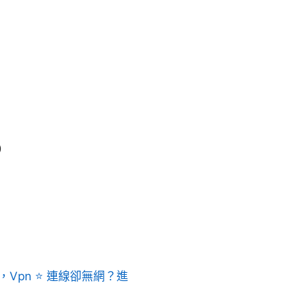
等）
Vpn ⭐ 連線卻無網？進