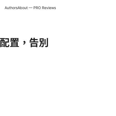
Authors
About — PRO Reviews
始配置，告別