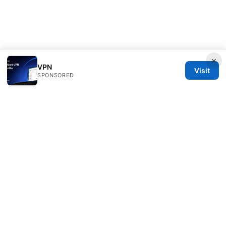
×
VPN
Visit
SPONSORED
PRO Reviews LLC
100 King Street West
Toronto, ON, M5V 2T6
CA
hello@pro-reviews.one
+1-416-555-0164
About
Privacy Policy
Terms of Use