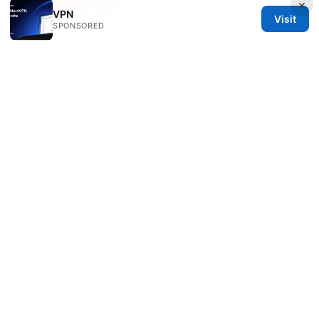
Veda writes about secure messaging and split
×
tunneling.
VPN
Visit
SPONSORED
© 2026 PRO Reviews. All rights reserved.
PRO Reviews LLC
100 King Street West
Toronto, ON, M5V 2T6
CA
hello@pro-reviews.one
+1-416-555-0164
About
Privacy Policy
Terms of Use