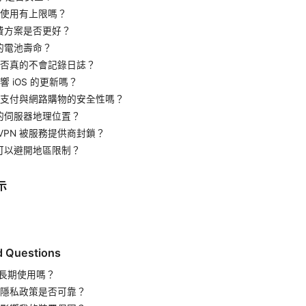
資料使用有上限嗎？
費方案是否更好？
的電池壽命？
 是否真的不會記錄日誌？
響 iOS 的更新嗎？
影響支付與網路購物的安全性嗎？
的伺服器地理位置？
VPN 被服務提供商封鎖？
可以避開地區限制？
示
d Questions
合長期使用嗎？
 的隱私政策是否可靠？