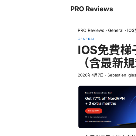
PRO Reviews
PRO Reviews
›
General
›
IO
GENERAL
IOS免費
（含最新規
2026年4月7日
·
Sebastien Igles