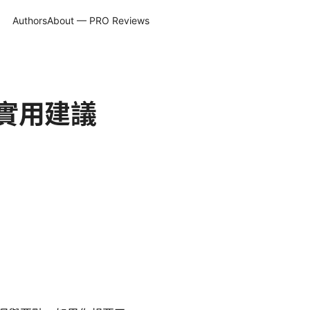
Authors
About — PRO Reviews
實用建議