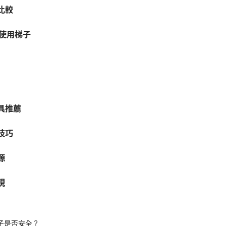
比較
中使用梯子
具推薦
技巧
源
現
梯子是否安全？