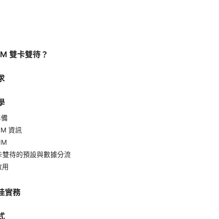
SIM 雙卡雙待？
求
學
準備
IM 資訊
IM
卡雙待的預設與數據分流
啟用
佳實務
式