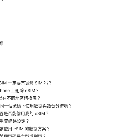
難
e eSIM 一定要有實體 SIM 吗？
Phone 上刪除 eSIM？
M 可以在不同地區切換嗎？
以在同一個號碼下使用數據與語音分流嗎？
裝置是否能偷用我的 eSIM？
需要重置網路設定？
候該使用 eSIM 的數據方案？
知道某個號碼是主號或副號？