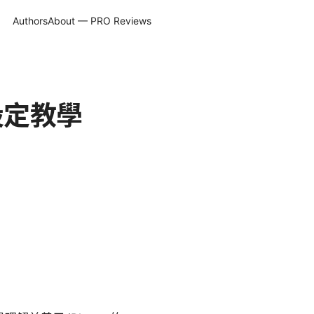
Authors
About — PRO Reviews
與設定教學