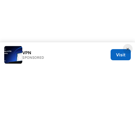
×
VPN
Visit
SPONSORED
PRO Reviews LLC
100 King Street West
Toronto, ON, M5V 2T6
CA
hello@pro-reviews.one
+1-416-555-0164
About
Privacy Policy
Terms of Use