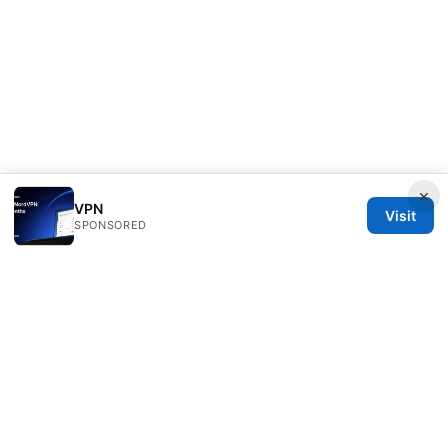
×
VPN
Visit
SPONSORED
PRO Reviews LLC
100 King Street West
Toronto, ON, M5V 2T6
CA
hello@pro-reviews.one
+1-416-555-0164
About
Privacy Policy
Terms of Use