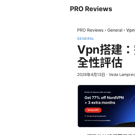
PRO Reviews
PRO Reviews
›
General
›
Vp
GENERAL
Vpn搭建
全性評估
2026年4月13日
·
Veda Lamprec