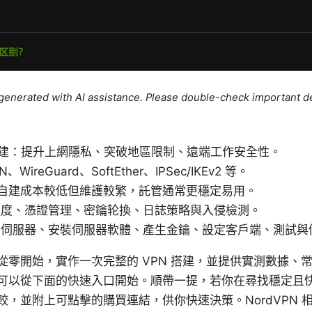
e generated with AI assistance. Please double-check important de
 搭建：提升上網隱私、突破地區限制、遠端工作安全性。
ireGuard、SoftEther、IPSec/IKEv2 等。
管：自建成本較低但維護較繁，託管通常更穩定易用。
強度、憑證管理、密鑰轮換、日誌策略與入侵檢測。
備伺服器、安裝伺服器軟體、產生金鑰、設定客戶端、測試與
從零開始，實作一次完整的 VPN 搭建，並提供實測數據、
可以從下面的快速入口開始。順帶一提，若你在尋找穩定且快速
，並附上可點擊的購買連結，供你快速決策。NordVPN 