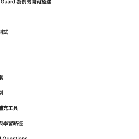
eGuard 為例的開箱搭建
測試
案
例
補充工具
與學習路徑
d Questions