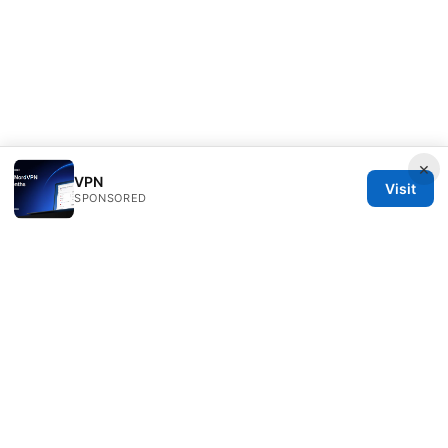
×
VPN
Visit
SPONSORED
PRO Reviews LLC
100 King Street West
Toronto, ON, M5V 2T6
CA
hello@pro-reviews.one
+1-416-555-0164
About
Privacy Policy
Terms of Use