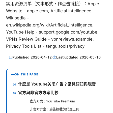
实用资源清单（文本形式，非点击链接）：Apple
Website - apple.com, Artificial Intelligence
Wikipedia -
en.wikipedia.org/wiki/Artificial_intelligence,
YouTube Help - support.google.com/youtube,
VPNs Review Guide - vpnreviews.example,
Privacy Tools List - tengu.tools/privacy
Published:
2026-04-12
·
Last updated:
2026-05-10
ON THIS PAGE
什麼是 Youtube关闭广告？常見認知與現實
官方與非官方方案比較
官方方案：YouTube Premium
非官方方案：廣告攔截與代理工具