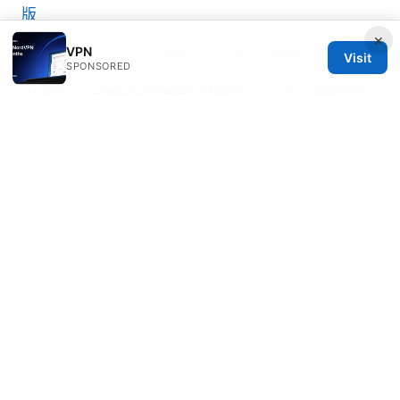
版
×
VPN
电脑可以用的vpn：完整指南、實用評選與設定技巧
Visit
SPONSORED
Vp梯子：完整指南与最新实用技巧，VPN 使用的权
威解读与实操
机场节点是什么：普通人也能听懂的超全指南 2025
最新版
V2ray跟clash优缺点：全面对比与实用指南，含最新
趋势与数据
Soraya Uddin
Soraya writes about DNS-over-HTTPS and VPN
performance.