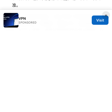
准。
×
如需进一步定制化内容、对比不同厂商的具体参数或
VPN
Visit
SPONSORED
针对你特定场景（如教育、跨境工作、游戏服务器特
征等）的深入评测，请告诉我你的优先级与预算，我
可以为你扩展成更详细的对比表或视频脚本。
Sources:
挂梯子：2026年最全指南，让你的网络畅通无阻，
VPN工具、速度、隐私与安全全解析
Nordvpn how many devices 2026: Plans,
Simultaneous Connections, and Real-World
Scenarios
China vpn：全面指南｜最佳选择与实用
技巧，覆盖隐私、速度、合规性与解锁
Surfshark vpnの料金：2026年最新、最安値で賢く