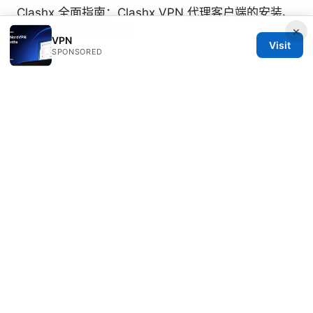
Clashx 全面指南：Clashx VPN 代理客户端的安装、
×
配置、优化与进阶技巧
VPN
Visit
SPONSORED
Genevieve Ulvaeus
Genevieve writes about threat modeling and
split tunneling.
© 2026 PRO Reviews. All rights reserved.
PRO Reviews LLC
100 King Street West
Toronto, ON, M5V 2T6
CA
hello@pro-reviews.one