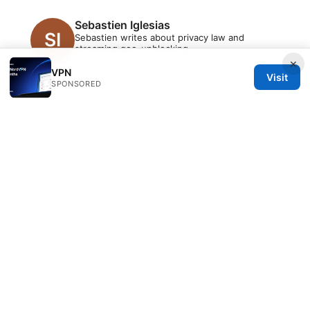
Sebastien Iglesias
Sebastien writes about privacy law and
streaming geo-unblocking.
×
VPN
Visit
SPONSORED
© 2026 PRO Reviews. All rights reserved.
PRO Reviews LLC
100 King Street West
Toronto, ON, M5V 2T6
CA
hello@pro-reviews.one
+1-416-555-0164
About
Privacy Policy
Terms of Use