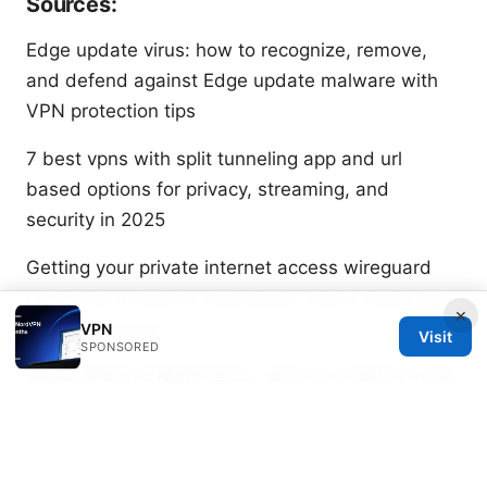
Sources:
Edge update virus: how to recognize, remove,
and defend against Edge update malware with
VPN protection tips
7 best vpns with split tunneling app and url
based options for privacy, streaming, and
security in 2025
Getting your private internet access wireguard
config file a step by step guide: Quick setup, tips,
×
and safeguards
VPN
Visit
SPONSORED
翻墙后视频无法播放的原因、解决方法与最佳VPN使
用指南
如何打开外网网站的实用指南：VPN 安全连接、常见
错误与一站式解决方案
最好用的免费 vp：全面评测